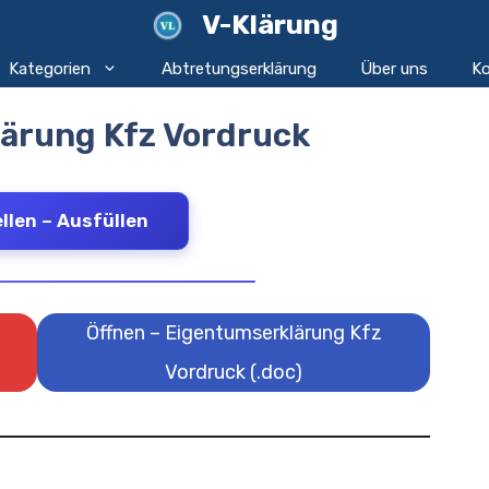
V-Klärung
Kategorien
Abtretungserklärung
Über uns
Ko
ärung Kfz Vordruck
llen – Ausfüllen
Öffnen – Eigentumserklärung Kfz
Vordruck (.doc)