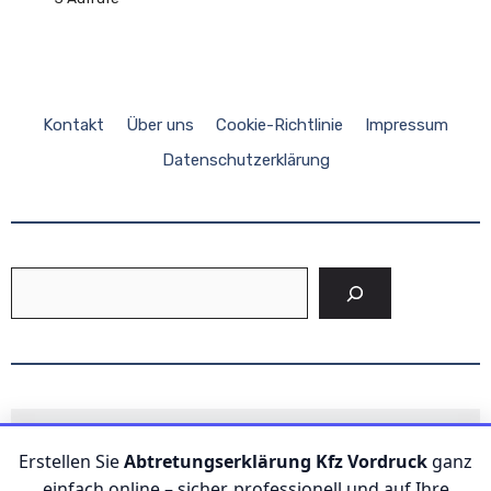
Kontakt
Über uns
Cookie-Richtlinie
Impressum
Datenschutzerklärung
Suchen
Kontakt
Erstellen Sie
Abtretungserklärung Kfz Vordruck
ganz
    E-Mail: 
info@vklarung.de
    Adresse: Kommandantenstraße , 10117 Berlin, 
einfach online – sicher, professionell und auf Ihre