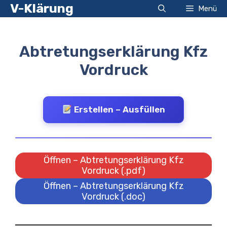
Zum
V-Klärung
Menü
Inhalt
springen
Abtretungserklärung Kfz
Vordruck
Erstellen – Ausfüllen
Öffnen – Abtretungserklärung Kfz
Vordruck (.pdf)
Öffnen – Abtretungserklärung Kfz
Vordruck (.doc)