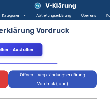
V-Klärung
Kategorien
Abtretungserklärung
Über uns
Ko
erklärung Vordruck
llen – Ausfüllen
Öffnen – Verpfändungserklärung
Vordruck (.doc)