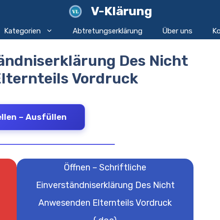
V-Klärung
Kategorien
Abtretungserklärung
Über uns
Ko
tändniserklärung Des Nicht
ternteils Vordruck
llen – Ausfüllen
Öffnen – Schriftliche
Einverständniserklärung Des Nicht
Anwesenden Elternteils Vordruck