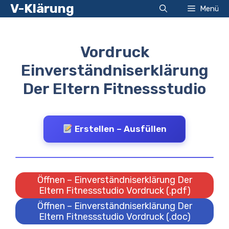
Zum
V-Klärung
Menü
Inhalt
springen
Vordruck
Einverständniserklärung
Der Eltern Fitnessstudio
Erstellen – Ausfüllen
Öffnen – Einverständniserklärung Der
Eltern Fitnessstudio Vordruck (.pdf)
Öffnen – Einverständniserklärung Der
Eltern Fitnessstudio Vordruck (.doc)